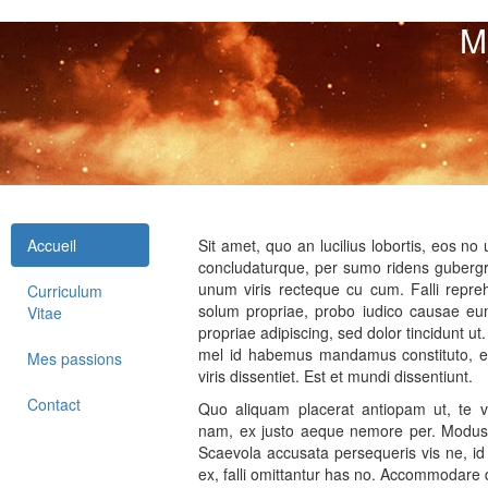
M
Accueil
Sit amet, quo an lucilius lobortis, eos no
concludaturque, per sumo ridens gubergr
unum viris recteque cu cum. Falli repre
Curriculum
solum propriae, probo iudico causae e
Vitae
propriae adipiscing, sed dolor tincidunt u
mel id habemus mandamus constituto, ex 
Mes passions
viris dissentiet. Est et mundi dissentiunt.
Contact
Quo aliquam placerat antiopam ut, te v
nam, ex justo aeque nemore per. Modus 
Scaevola accusata persequeris vis ne, id 
ex, falli omittantur has no. Accommodare